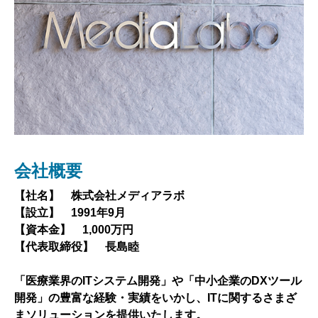
会社概要
企業理念
社長挨拶
沿革
【社名】 株式会社メディアラボ
「ITを通じて豊かな企業作りに貢献し世代を超える100
メディアラボは、日本を元気にするという志を持ち、
1991年9月 株式会社メディアラボ 法人設立
【設立】 1991年9月
年企業を増やす」
日々事業や社会貢献活動に取り組んできました。そして
2003年5月 九州オフィス開設
【資本金】 1,000万円
私たちは「ITを通じて世代を超えた100年企業を増や
2020年6月 九州オフィス閉鎖
【代表取締役】 長島睦
企業の99.7%を占め、日本の発展に大きく寄与する中小
す」というビジョンを掲げ、常にお客様に寄り添った支
企業が長きにわたって活躍し続けられるように、メディ
援を行っております。日本が元気を取り戻すためには、
メディアラボの歩み
「医療業界のITシステム開発」や「中小企業のDXツール
アラボはITの技術を活用して会社の成長を支援いたしま
中小企業が力を合わせて事業・社会貢献活動を進めてい
開発」の豊富な経験・実績をいかし、ITに関するさまざ
す。
くことが重要です。これからも、企業が社会に貢献する
まソリューションを提供いたします。
場として、人を育てる場として、次世代の日本をより良