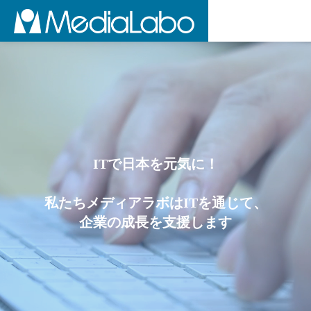
I
T
で
日
本
を
元
気
に
！
私
た
ち
メ
デ
ィ
ア
ラ
ボ
は
I
T
を
通
じ
て
、
企
業
の
成
長
を
支
援
し
ま
す