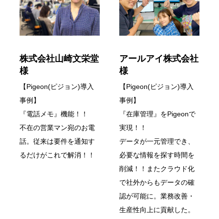
株式会社山崎文栄堂
アールアイ株式会社
様
様
【Pigeon(ピジョン)導入
【Pigeon(ピジョン)導入
事例】
事例】
『電話メモ』機能！！
『在庫管理』をPigeonで
不在の営業マン宛のお電
実現！！
話。従来は要件を通知す
データが一元管理でき、
るだけがこれで解消！！
必要な情報を探す時間を
削減！！またクラウド化
で社外からもデータの確
認が可能に。業務改善・
生産性向上に貢献した。